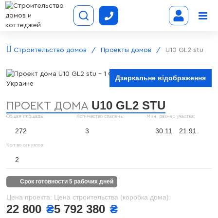
Строительство домов
Проекты домов
U10 GL2 stu
Дзеркальне відображення
U10 GL2 STU
ПРОЕКТ ДОМА
Общая площадь:
Количество спалень:
Мин. размер участка:
272
3
30.11
21.91
Кол-во санузлов:
2
срок готовности 5 рабочих дней
Цена проекта:
Цена строительства (коробка дома):
22 800
₴
5 792 380
₴