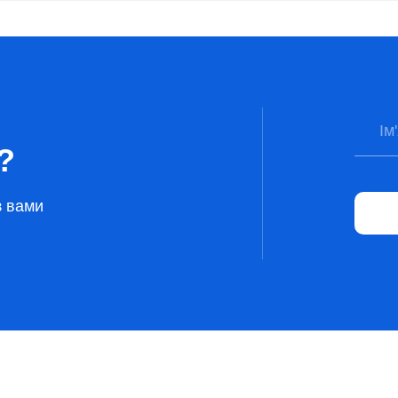
?
з вами