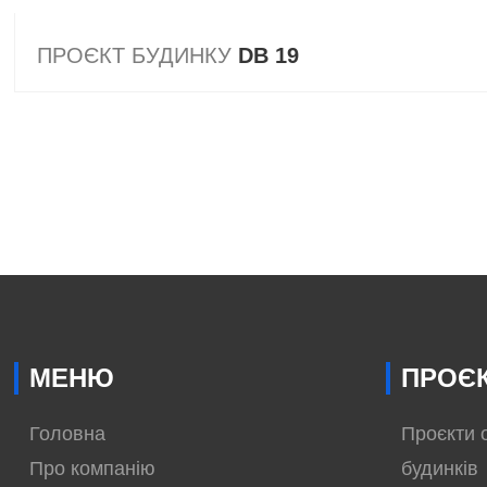
ПРОЄКТ БУДИНКУ
DB 19
МЕНЮ
ПРОЄК
Головна
Проєкти 
Про компанію
будинків