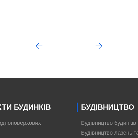
ТИ БУДИНКІВ
БУДІВНИЦТВО
одноповерхових
Будівництво будинків
Будівництво лазень т