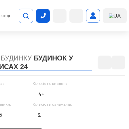
UA
лятор
 БУДИНКУ
БУДИНОК У
ИСАХ 24
а:
Кількість спален:
4+
лянки:
Кількість санвузлів:
.6
2