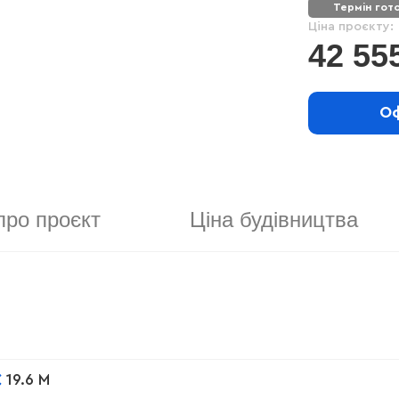
термін гот
Ціна проєкту:
42 55
Оф
про проєкт
Ціна будівництва
19.6 М