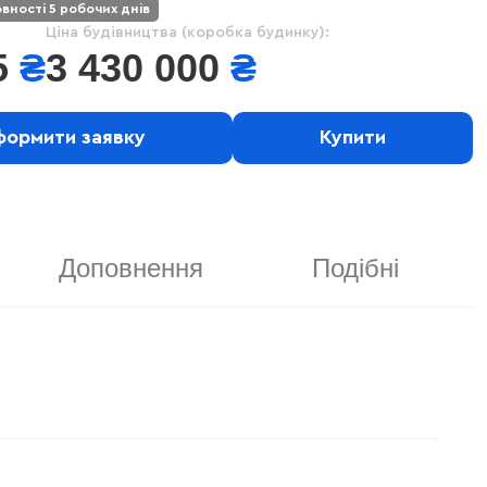
овності 5 робочих днів
Ціна будівництва (коробка будинку):
5
₴
3 430 000
₴
ормити заявку
Купити
Доповнення
Подібні