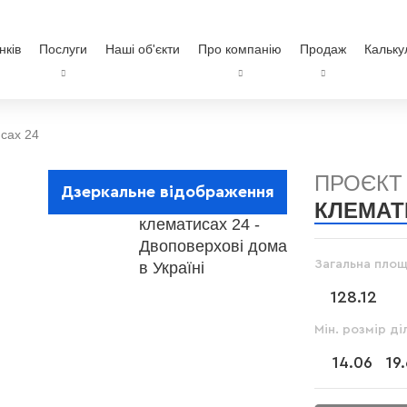
нків
Послуги
Наші об'єкти
Про компанію
Продаж
Кальку
сах 24
ПРОЄКТ
Дзеркальне відображення
КЛЕМАТ
Загальна площ
128.12
Мін. розмір ді
14.06
19