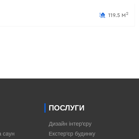
2
119.5 М
ПОСЛУГИ
Дизайн інтер'єру
а саун
Екстер'єр будинку