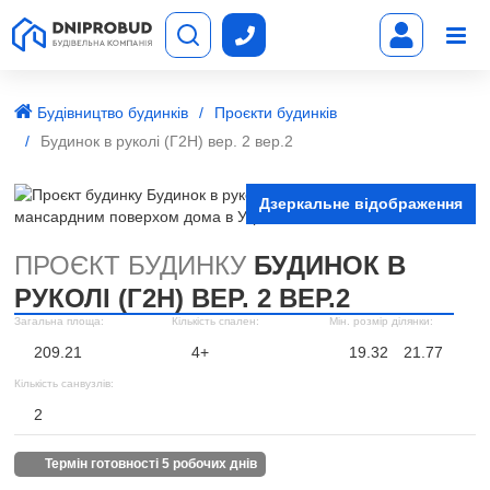
Будівництво будинків
Проєкти будинків
Будинок в руколі (Г2H) вep. 2 вер.2
Дзеркальне відображення
ПРОЄКТ БУДИНКУ
БУДИНОК В
РУКОЛІ (Г2H) ВEP. 2 ВЕР.2
Загальна площа:
Кількість спален:
Мін. розмір ділянки:
209.21
4+
19.32
21.77
Кількість санвузлів:
2
термін готовності 5 робочих днів