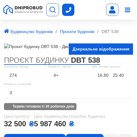
Будівництво будинків
Проєкти будинків
DBT 538
Дзеркальне відображення
ПРОЄКТ БУДИНКУ
DBT 538
Загальна площа:
Кількість спален:
Мін. розмір ділянки:
274
4+
16.80
25.40
Кількість санвузлів:
3
термін готовності 30 робочих днів
Ціна проєкту:
Ціна будівництва (коробка будинку):
32 500
₴
5 987 460
₴