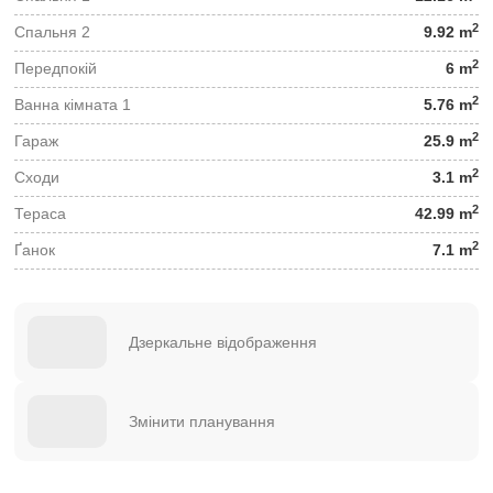
2
Спальня 2
9.92 m
2
Передпокій
6 m
2
Ванна кімната 1
5.76 m
2
Гараж
25.9 m
2
Сходи
3.1 m
2
Тераса
42.99 m
2
Ґанок
7.1 m
Дзеркальне відображення
Змінити планування