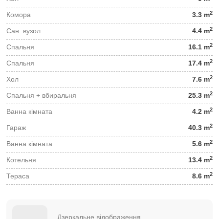
2
Комора
3.3 m
2
Сан. вузол
4.4 m
2
Спальня
16.1 m
2
Спальня
17.4 m
2
Хол
7.6 m
2
Спальня + вбиральня
25.3 m
2
Ванна кімната
4.2 m
2
Гараж
40.3 m
2
Ванна кімната
5.6 m
2
Котельня
13.4 m
2
Тераса
8.6 m
Дзеркальне відображення