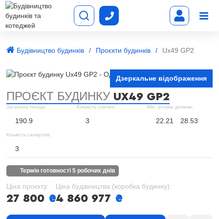
Будівництво будинків
Проєкти будинків
Ux49 GP2
Дзеркальне відображення
ПРОЄКТ БУДИНКУ
UX49 GP2
Загальна площа:
Кількість спален:
Мін. розмір ділянки:
190.9
3
22.21
28.53
Кількість санвузлів:
3
термін готовності 5 робочих днів
Ціна проєкту:
Ціна будівництва (коробка будинку):
27 800
₴
4 860 977
₴