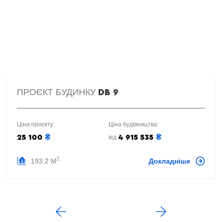
ПРОЄКТ БУДИНКУ
DB 9
Ціна проєкту:
Ціна будівництва:
₴
₴
25 100
4 915 535
від
2
193.2 М
Докладніше