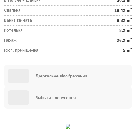
30.5 m
Вітальня + їдальня
2
16.42 m
Спальня
2
6.32 m
Ванна кімната
2
8.2 m
Котельня
2
26.2 m
Гараж
2
5 m
Госп. приміщення
Дзеркальне відображення
Змінити планування