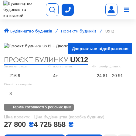
Будівництво будинків
Проєкти будинків
Ux12
Дзеркальне відображення
UX12
ПРОЄКТ БУДИНКУ
Загальна площа:
Кількість спален:
Мін. розмір ділянки:
216.9
4+
24.81
20.91
Кількість санвузлів:
3
термін готовності 5 робочих днів
Ціна проєкту:
Ціна будівництва (коробка будинку):
27 800
₴
4 725 858
₴