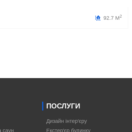
2
92.7 М
ПОСЛУГИ
Дизайн інтер'єру
а саун
Екстер'єр будинку