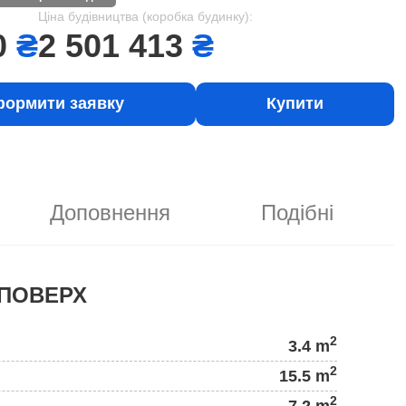
Ціна будівництва (коробка будинку):
0
₴
2 501 413
₴
ормити заявку
Купити
Доповнення
Подібні
ПОВЕРХ
2
3.4 m
2
15.5 m
2
7.2 m