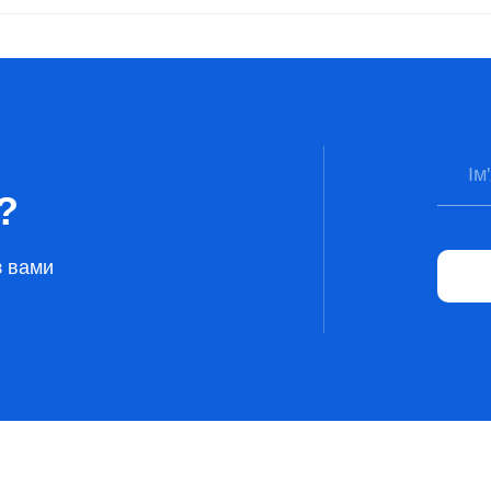
?
з вами