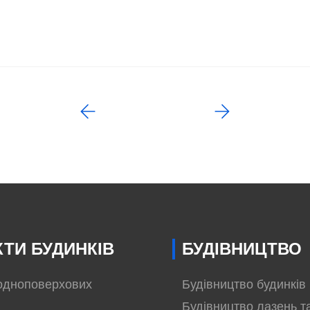
ТИ БУДИНКІВ
БУДІВНИЦТВО
одноповерхових
Будівництво будинків
Будівництво лазень т