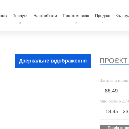
нків
Послуги
Наші об'єкти
Про компанію
Продаж
Кальку
ПРОЄКТ
Дзеркальне відображення
Загальна площ
86.49
Мін. розмір діл
18.45
23
термін гото