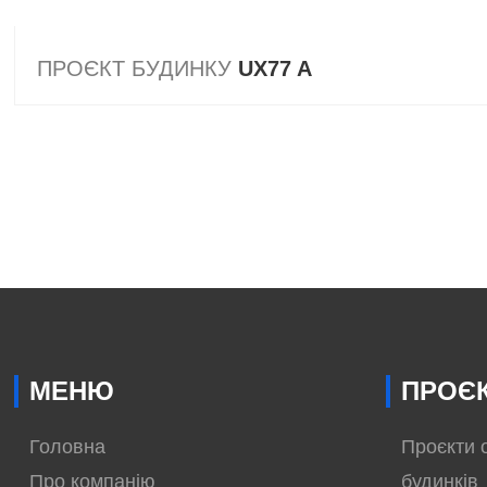
ПРОЄКТ БУДИНКУ
UX77 A
МЕНЮ
ПРОЄК
Головна
Проєкти 
Про компанію
будинків