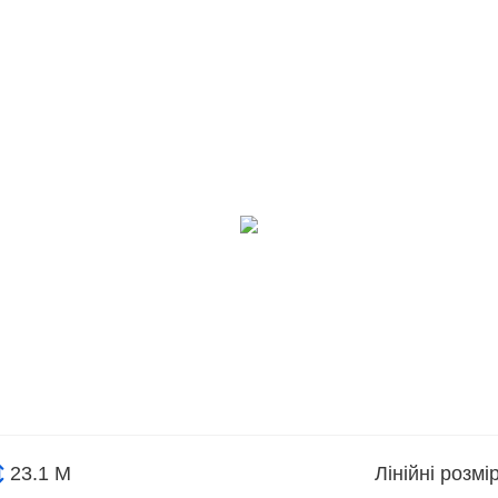
23.1 М
Лінійні розм