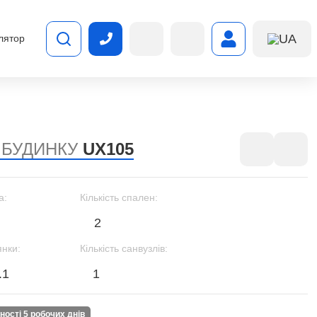
UA
лятор
 БУДИНКУ
UX105
а:
Кількість спален:
2
янки:
Кількість санвузлів:
.1
1
вності 5 робочих днів