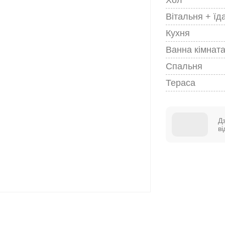
Вітальня + їд
Кухня
Ванна кімнат
Спальня
Тераса
Д
в