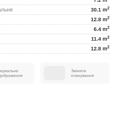
2
альня
30.1 m
2
12.8 m
2
а
6.4 m
2
11.4 m
2
12.8 m
зеркальне
Змінити
ідображення
планування