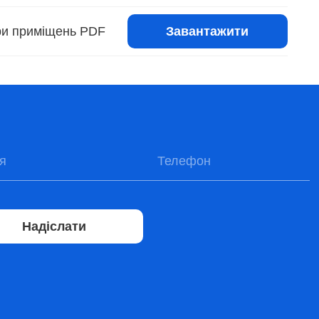
Завантажити
іри приміщень PDF
Надіслати