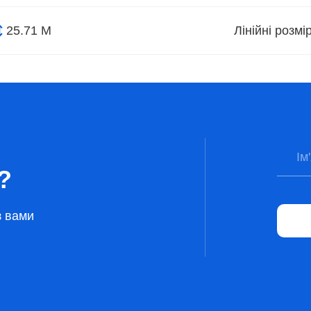
25.71 М
Лінійні розм
?
з вами