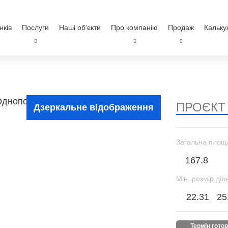
нків
Послуги
Наші об'єкти
Про компанію
Продаж
Кальку
ПРОЄКТ
Дзеркальне відображення
Загальна площ
167.8
Мін. розмір діл
22.31
25
термін гото