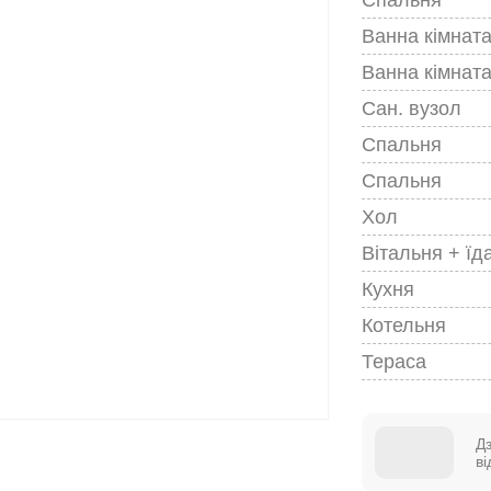
Ванна кімнат
Ванна кімнат
Сан. вузол
Спальня
Спальня
Хол
Вітальня + їд
Кухня
Котельня
Тераса
Д
в