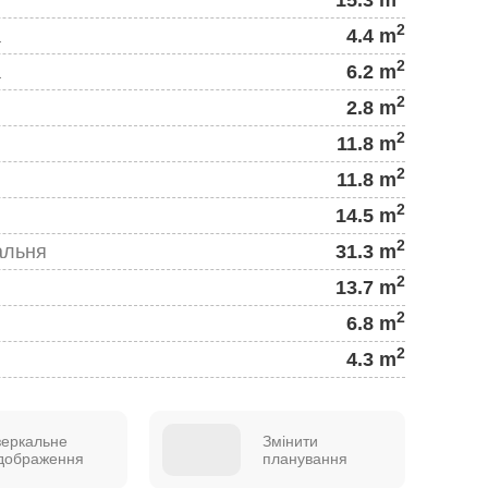
2
а
4.4 m
2
а
6.2 m
2
2.8 m
2
11.8 m
2
11.8 m
2
14.5 m
2
альня
31.3 m
2
13.7 m
2
6.8 m
2
4.3 m
зеркальне
Змінити
ідображення
планування