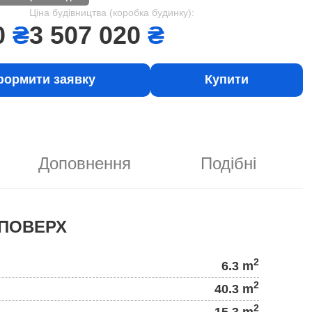
Ціна будівництва (коробка будинку):
0
₴
3 507 020
₴
ормити заявку
Купити
Доповнення
Подібні
ПОВЕРХ
2
6.3 m
2
40.3 m
2
15.3 m