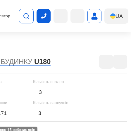
UA
лятор
 БУДИНКУ
U180
а:
Кількість спален:
3
янки:
Кількість санвузлів:
.71
3
вності 5 робочих днів