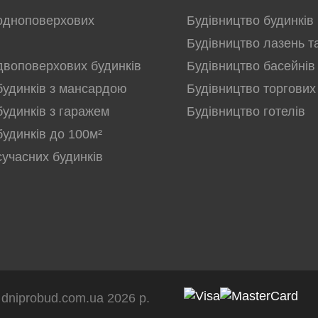
одноповерхових
Будівництво будинків
Будівництво лазень т
двоповерхових будинків
Будівництво басейнів
будинків з мансардою
Будівництво торгових
будинків з гаражем
Будівництво готелів
будинків до 100м²
сучасних будинків
dniprobud.com.ua 2026 р.