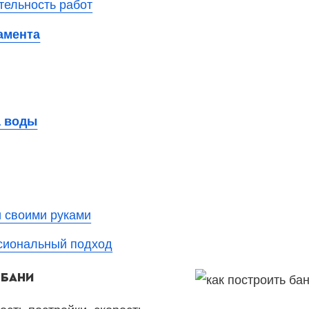
тельность работ
амента
а воды
и своими руками
сиональный подход
 БАНИ