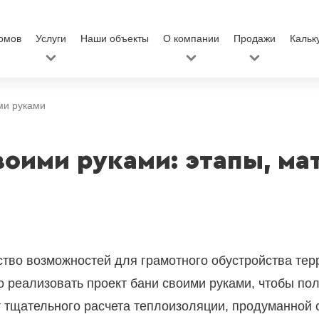
омов
Услуги
Наши объекты
О компании
Продажи
Кальк
ми руками
воими руками: этапы, м
тво возможностей для грамотного обустройства те
но реализовать проект бани своими руками, чтобы по
 тщательного расчета теплоизоляции, продуманной 