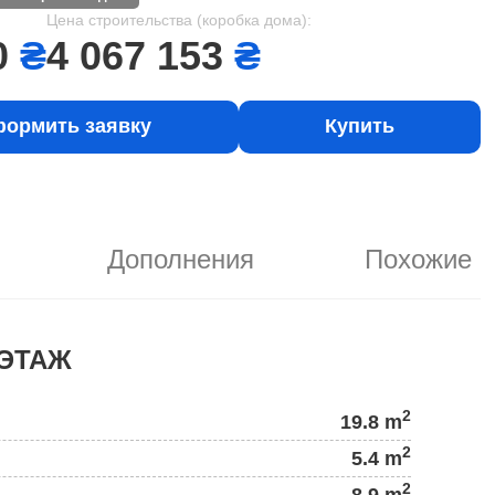
Цена строительства (коробка дома):
0
₴
4 067 153
₴
ормить заявку
Купить
Дополнения
Похожие
ЭТАЖ
2
19.8 m
2
5.4 m
2
8.9 m