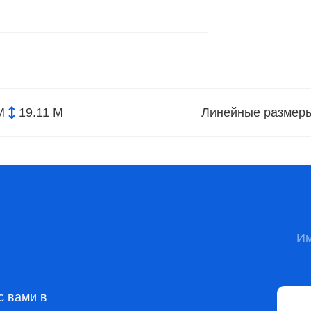
М
19.11 М
Линейные размер
с вами в