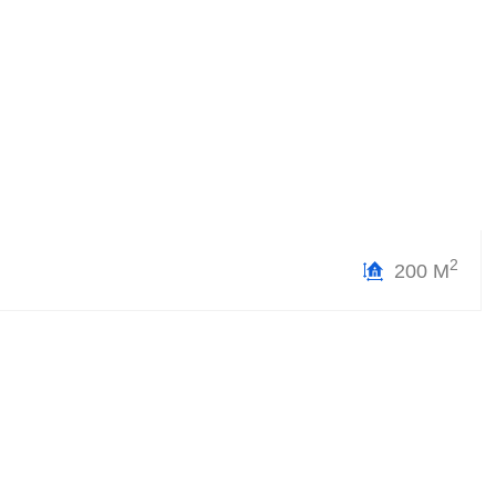
2
200 М