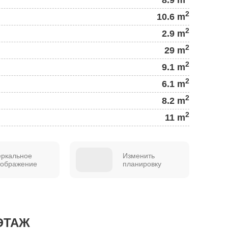
2
10.6 m
2
2.9 m
2
29 m
2
9.1 m
2
6.1 m
2
8.2 m
2
11 m
еркальное
Изменить
тображение
планировку
ЭТАЖ