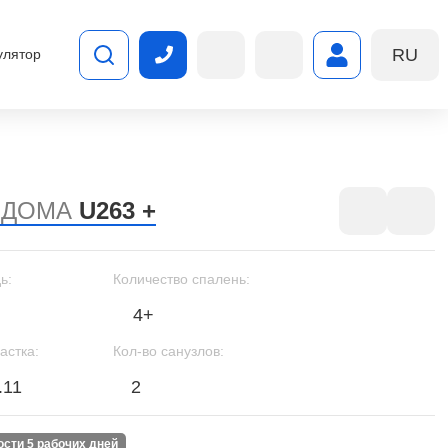
RU
улятор
 ДОМА
U263 +
ь:
Количество спалень:
4+
астка:
Кол-во санузлов:
.11
2
ности 5 рабочих дней