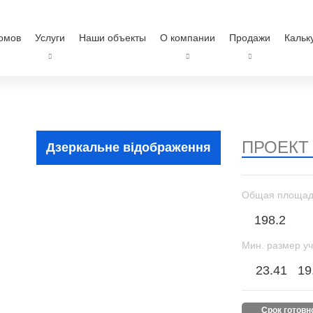
омов
Услуги
Наши объекты
О компании
Продажи
Кальк
ПРОЕКТ
Дзеркальне відображення
Общая площад
198.2
Мин. размер уч
23.41
19
срок готов