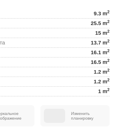
2
9.3 m
2
25.5 m
2
15 m
2
та
13.7 m
2
16.1 m
2
16.5 m
2
1.2 m
2
1.2 m
2
1 m
еркальное
Изменить
тображение
планировку