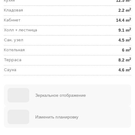
12.5 m
Кухня
2
2.2 m
Кладовая
2
14.4 m
Кабинет
2
9.1 m
Холл + лестница
2
4.5 m
Сан. узел
2
6 m
Котельная
2
8.2 m
Терраса
2
4.6 m
Сауна
Зеркальное отображение
Изменить планировку