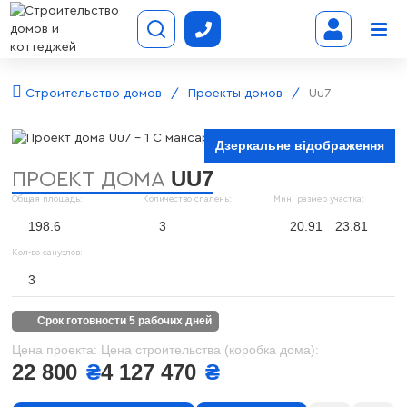
Строительство домов
Проекты домов
Uu7
Дзеркальне відображення
UU7
ПРОЕКТ ДОМА
Общая площадь:
Количество спалень:
Мин. размер участка:
198.6
3
20.91
23.81
Кол-во санузлов:
3
срок готовности 5 рабочих дней
Цена проекта:
Цена строительства (коробка дома):
22 800
₴
4 127 470
₴