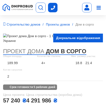
Строительство домов
Проекты домов
Дом в сорго
Дзеркальне відображення
ПРОЕКТ ДОМА
ДОМ В СОРГО
Общая площадь:
Количество спалень:
Мин. размер участка:
189.99
4+
18.8
21.4
Кол-во санузлов:
2
срок готовности 5 рабочих дней
Цена проекта:
Цена строительства (коробка дома):
57 240
₴
4 291 986
₴