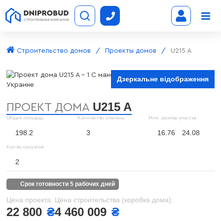
Строительство домов
Проекты домов
U215 A
Дзеркальне відображення
U215 A
ПРОЕКТ ДОМА
Общая площадь:
Количество спалень:
Мин. размер участка:
198.2
3
16.76
24.08
Кол-во санузлов:
2
срок готовности 5 рабочих дней
Цена проекта:
Цена строительства (коробка дома):
22 800
₴
4 460 009
₴