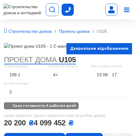
Строительство домов
Проекты домов
U105
Дзеркальне відображення
ПРОЕКТ ДОМА
U105
Общая площадь:
Количество спалень:
Мин. размер участка:
198.1
4+
23.08
17
Кол-во санузлов:
2
срок готовности 5 рабочих дней
Цена проекта:
Цена строительства (коробка дома):
20 200
₴
4 099 452
₴