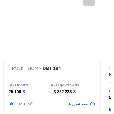
DBT 184
ПРОЕКТ ДОМА
П
Р
Цена проекта:
Цена строительства:
Це
25 100
₴
3 852 223
₴
от
57
2
192.04 М
Подробнее