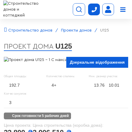
Строительство домов
Проекты домов
U125
U125
ПРОЕКТ ДОМА
Дзеркальне відображення
Общая площадь:
Количество спалень:
Мин. размер участка:
192.7
4+
13.76
10.01
Кол-во санузлов:
3
срок готовности 5 рабочих дней
Цена проекта:
Цена строительства (коробка дома):