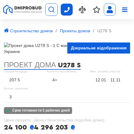
Строительство домов
Проекты домов
U278 S
Дзеркальне відображення
ПРОЕКТ ДОМА
U278 S
Общая площадь:
Количество спалень:
Мин. размер участка:
207.5
4+
12.01
11.11
Кол-во санузлов:
3
срок готовности 5 рабочих дней
Цена проекта:
Цена строительства (коробка дома):
24 100
₴
4 296 203
₴