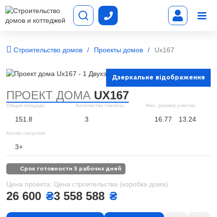
Строительство домов
Проекты домов
Ux167
Дзеркальне відображення
ПРОЕКТ ДОМА
UX167
Общая площадь:
Количество спалень:
Мин. размер участка:
151.8
3
16.77
13.24
Кол-во санузлов:
3+
срок готовности 5 рабочих дней
Цена проекта:
Цена строительства (коробка дома):
26 600
₴
3 558 588
₴