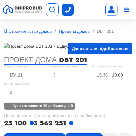
Строительство домов
Проекты домов
DBT 201
Дзеркальне відображення
ПРОЕКТ ДОМА
DBT 201
Общая площадь:
Количество спалень:
Мин. размер участка:
154.21
3
15.36
19.88
Кол-во санузлов:
2
срок готовности 30 рабочих дней
Цена проекта:
Цена строительства (коробка дома):
25 100
₴
3 562 251
₴