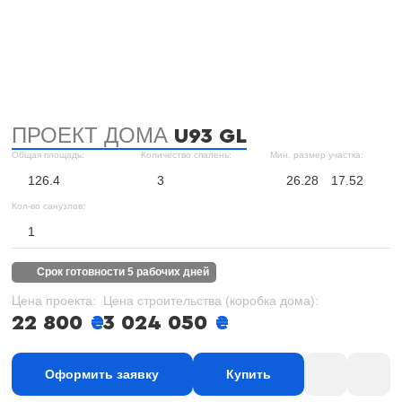
ПРОЕКТ ДОМА
U93 GL
Общая площадь:
Количество спалень:
Мин. размер участка:
126.4
3
26.28
17.52
Кол-во санузлов:
1
срок готовности 5 рабочих дней
Цена проекта:
Цена строительства (коробка дома):
22 800
₴
3 024 050
₴
Оформить заявку
Купить