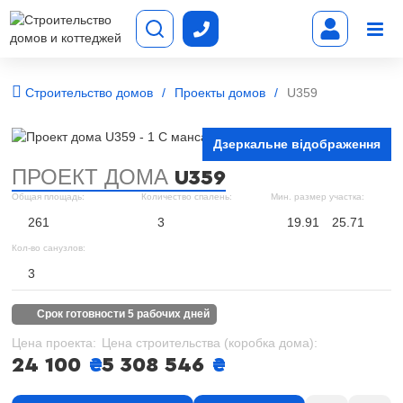
Строительство домов
Проекты домов
U359
Дзеркальне відображення
ПРОЕКТ ДОМА
U359
Общая площадь:
Количество спалень:
Мин. размер участка:
261
3
19.91
25.71
Кол-во санузлов:
3
срок готовности 5 рабочих дней
Цена проекта:
Цена строительства (коробка дома):
24 100
₴
5 308 546
₴