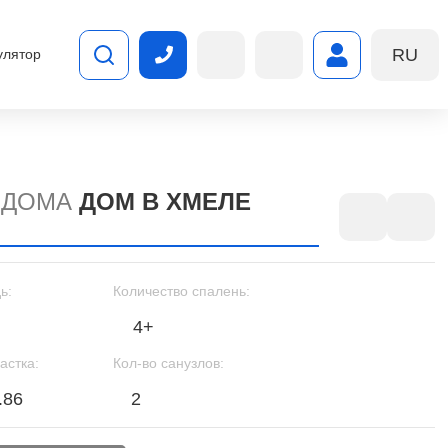
RU
улятор
 ДОМА
ДОМ В ХМЕЛЕ
ь:
Количество спалень:
4+
астка:
Кол-во санузлов:
.86
2