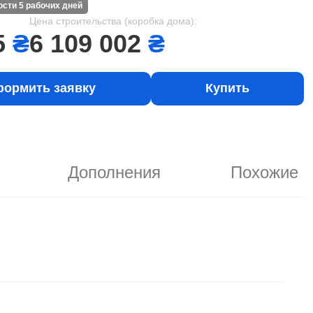
ности 5 рабочих дней
Цена строительства (коробка дома):
5
₴
6 109 002
₴
ормить заявку
Купить
Дополнения
Похожие