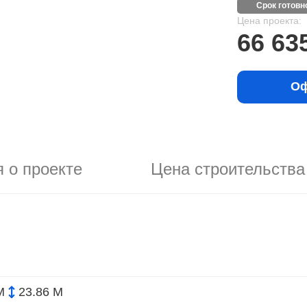
срок готов
Цена проекта:
66 63
Оф
 о проекте
Цена строительства
М
23.86 М