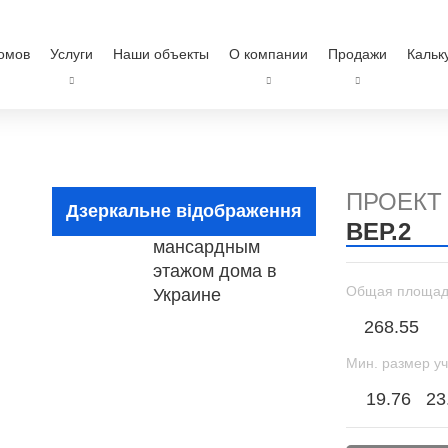
омов
Услуги
Наши объекты
О компании
Продажи
Кальк
ПРОЕКТ
Дзеркальне відображення
ВЕР.2
Общая площад
268.55
Мин. размер уч
19.76
23