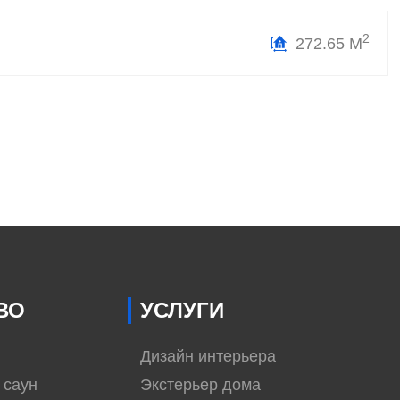
2
272.65 М
ВО
УСЛУГИ
Дизайн интерьера
 саун
Экстерьер дома