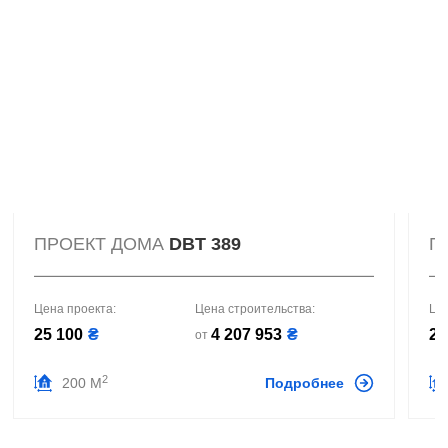
ПРОЕКТ ДОМА
DBT 389
П
Цена проекта:
Цена строительства:
Це
25 100
₴
4 207 953
₴
26
от
2
200 М
Подробнее