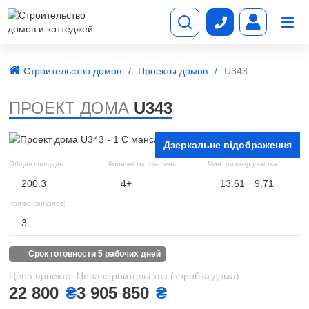
Строительство домов
Проекты домов
U343
ПРОЕКТ ДОМА
U343
Дзеркальне відображення
Общая площадь:
Количество спалень:
Мин. размер участка:
200.3
4+
13.61
9.71
Кол-во санузлов:
3
срок готовности 5 рабочих дней
Цена проекта:
Цена строительства (коробка дома):
22 800
₴
3 905 850
₴