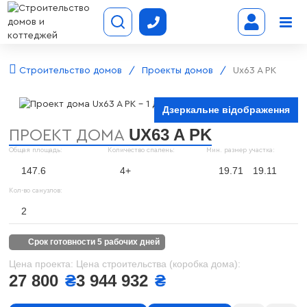
Строительство домов
Проекты домов
Ux63 A PK
Дзеркальне відображення
UX63 A PK
ПРОЕКТ ДОМА
Общая площадь:
Количество спалень:
Мин. размер участка:
147.6
4+
19.71
19.11
Кол-во санузлов:
2
срок готовности 5 рабочих дней
Цена проекта:
Цена строительства (коробка дома):
27 800
₴
3 944 932
₴