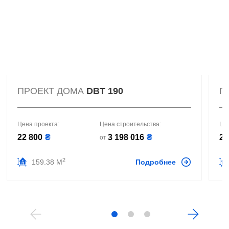
ПРОЕКТ ДОМА
DBT 190
П
Цена проекта:
Цена строительства:
Це
22 800
₴
3 198 016
₴
20
от
2
159.38 М
Подробнее