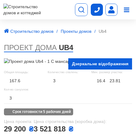
Строительство домов
Проекты домов
Ub4
ПРОЕКТ ДОМА
UB4
Дзеркальне відображення
Общая площадь:
Количество спалень:
Мин. размер участка:
167.6
3
16.4
23.81
Кол-во санузлов:
3
срок готовности 5 рабочих дней
Цена проекта:
Цена строительства (коробка дома):
29 200
₴
3 521 818
₴