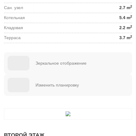
2
Сан. узел
2.7 m
2
Котельная
5.4 m
2
Кладовая
2.2 m
2
Терраса
3.7 m
Зеркальное отображение
Изменить планировку
ВТОРОЙ ЭТАЖ