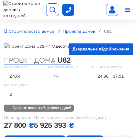
Строительство домов
Проекты домов
U82
Дзеркальне відображення
U82
ПРОЕКТ ДОМА
Общая площадь:
Количество спалень:
Мин. размер участка:
270.4
4+
24.96
37.91
Кол-во санузлов:
2
срок готовности 5 рабочих дней
Цена проекта:
Цена строительства (коробка дома):
27 800
₴
5 925 393
₴