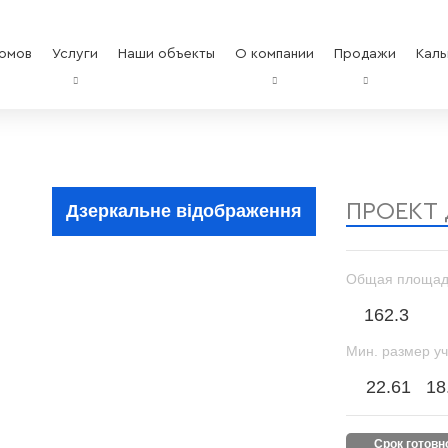
омов
Услуги
Наши объекты
О компании
Продажи
Каль
ПРОЕКТ
Дзеркальне відображення
Общая площад
162.3
Мин. размер уч
22.61
18
срок готов