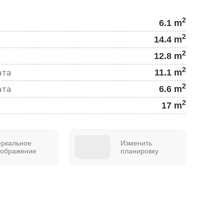
2
6.1 m
2
14.4 m
2
12.8 m
2
11.1 m
ата
2
6.6 m
ата
2
17 m
еркальное
Изменить
тображение
планировку