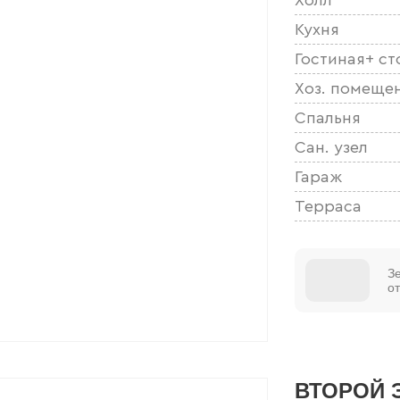
Кухня
Гостиная+ ст
Хоз. помеще
Спальня
Сан. узел
Гараж
Терраса
З
о
ВТОРОЙ 