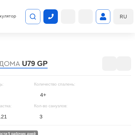
RU
кулятор
U79 GP
 ДОМА
ь:
Количество спалень:
4+
астка:
Кол-во санузлов:
.21
3
ности 5 рабочих дней