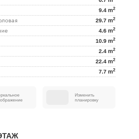
2
9.4 m
2
29.7 m
оловая
2
4.6 m
ние
2
10.9 m
2
2.4 m
2
22.4 m
2
7.7 m
еркальное
Изменить
тображение
планировку
ЭТАЖ