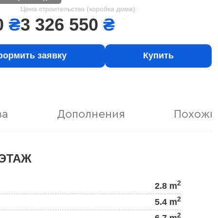
Цена строительства (коробка дома):
0
₴
3 326 550
₴
ормить заявку
Купить
ва
Дополнения
Похожи
ЭТАЖ
2
2.8 m
2
5.4 m
2
6.7 m