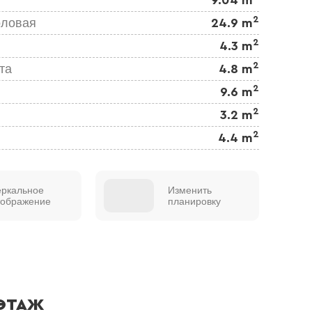
2
оловая
24.9 m
2
4.3 m
2
та
4.8 m
2
9.6 m
2
3.2 m
2
4.4 m
еркальное
Изменить
тображение
планировку
ЭТАЖ