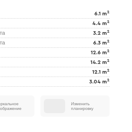
2
6.1 m
2
4.4 m
2
та
3.2 m
2
та
6.3 m
2
12.6 m
2
14.2 m
2
12.1 m
2
3.04 m
еркальное
Изменить
тображение
планировку