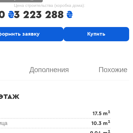
Цена строительства (коробка дома):
0
₴
3 223 288
₴
ормить заявку
Купить
Дополнения
Похожие
ЭТАЖ
2
17.5 m
2
ица
10.3 m
2
9.04 m