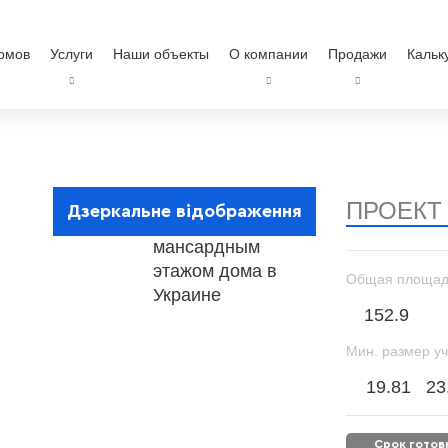
омов
Услуги
Наши объекты
О компании
Продажи
Кальк
ПРОЕКТ
Дзеркальне відображення
Общая площад
152.9
Мин. размер уч
19.81
23
срок гото