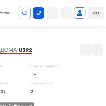
RU
улятор
 ДОМА
U392
ь:
Количество спалень:
4+
астка:
Кол-во санузлов:
.01
3
вности 5 рабочих дней