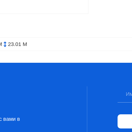
М
23.01 М
с вами в