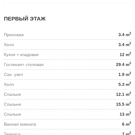
ПЕРВЫЙ ЭТАЖ
2
Прихожая
3.4 m
2
Холл
3.4 m
2
Кухня + кладовая
12 m
2
Гостиная+ столовая
29.4 m
2
Сан. узел
1.9 m
2
Холл
5.3 m
2
Спальня
12.1 m
2
Спальня
15.5 m
2
Спальня
13 m
2
Ванная комната
6 m
2
Терраса
7 m