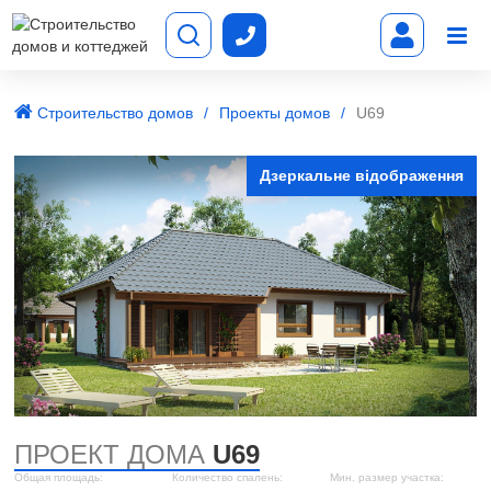
Строительство домов
Проекты домов
U69
Дзеркальне відображення
ПРОЕКТ ДОМА
U69
Общая площадь:
Количество спалень:
Мин. размер участка: