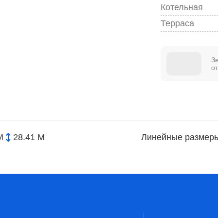
Котельная
Терраса
З
о
М
28.41 М
Линейные размер