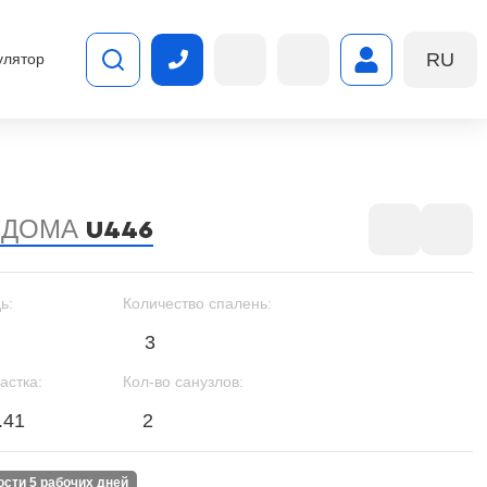
RU
улятор
 ДОМА
U446
ь:
Количество спалень:
3
астка:
Кол-во санузлов:
.41
2
ности 5 рабочих дней