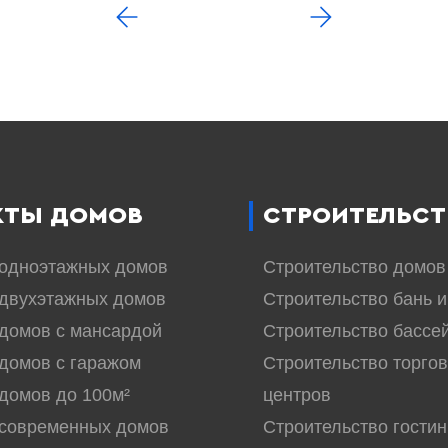
КТЫ ДОМОВ
СТРОИТЕЛЬСТ
 одноэтажных домов
Строительство домов
двухэтажных домов
Строительство бань и
домов с мансардой
Строительство бассе
домов с гаражом
Строительство торго
домов до 100м²
центров
 современных домов
Строительство гостин