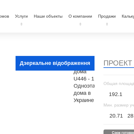
омов
Услуги
Наши объекты
О компании
Продажи
Кальк
ПРОЕКТ
Дзеркальне відображення
Общая площад
192.1
Мин. размер уч
20.71
28
срок готов