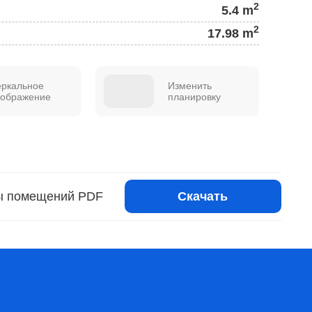
2
5.4 m
2
17.98 m
еркальное
Изменить
тображение
планировку
Скачать
ы помещений PDF