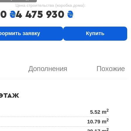
Цена строительства (коробка дома):
00
₴
4 475 930
₴
ормить заявку
Купить
Дополнения
Похожие
ЭТАЖ
2
5.52 m
2
10.79 m
2