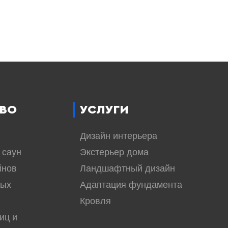
ВО
УСЛУГИ
Дизайн интерьера
 саун
Экстерьер дома
йнов
Ландшафтный дизайн
вых
Адаптация фундамента
Кровля
иц и