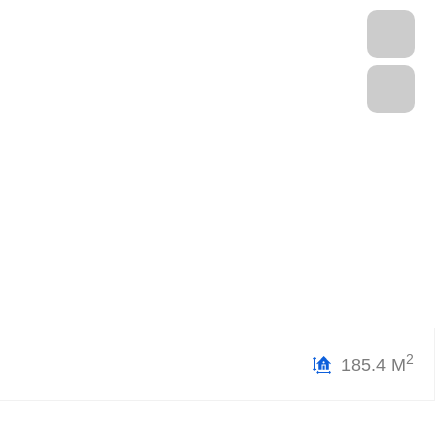
2
185.4 М