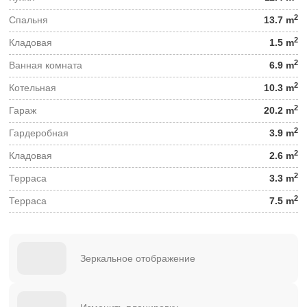
2
Спальня
13.7 m
2
Кладовая
1.5 m
2
Ванная комната
6.9 m
2
Котельная
10.3 m
2
Гараж
20.2 m
2
Гардеробная
3.9 m
2
Кладовая
2.6 m
2
Терраса
3.3 m
2
Терраса
7.5 m
Зеркальное отображение