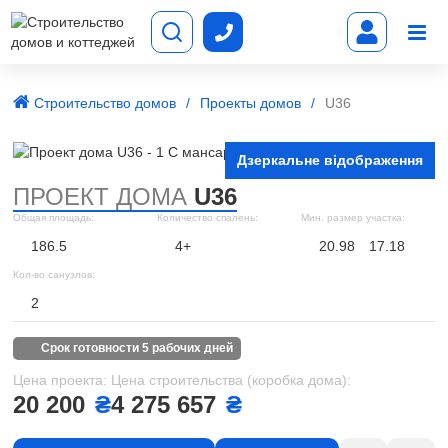
Строительство домов
Проекты домов
U36
Дзеркальне відображення
ПРОЕКТ ДОМА
U36
Общая площадь:
Количество спалень:
Мин. размер участка:
186.5
4+
20.98
17.18
Кол-во санузлов:
2
срок готовности 5 рабочих дней
Цена проекта:
Цена строительства (коробка дома):
20 200
₴
4 275 657
₴