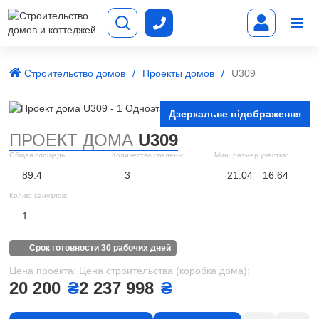
Строительство домов
Проекты домов
U309
Дзеркальне відображення
ПРОЕКТ ДОМА
U309
Общая площадь:
Количество спалень:
Мин. размер участка:
89.4
3
21.04
16.64
Кол-во санузлов:
1
срок готовности 30 рабочих дней
Цена проекта:
Цена строительства (коробка дома):
20 200
₴
2 237 998
₴