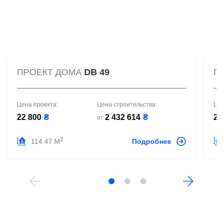
ПРОЕКТ ДОМА
DB 49
П
Цена проекта:
Цена строительства:
Це
22 800
₴
2 432 614
₴
22
от
2
114.47 М
Подробнее