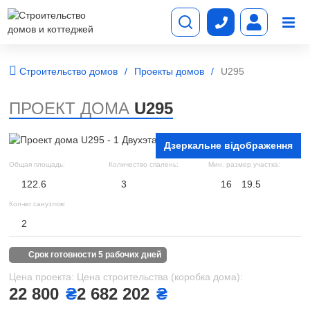
Строительство домов
Проекты домов
U295
ПРОЕКТ ДОМА
U295
Дзеркальне відображення
Общая площадь:
Количество спалень:
Мин. размер участка:
122.6
3
16
19.5
Кол-во санузлов:
2
срок готовности 5 рабочих дней
Цена проекта:
Цена строительства (коробка дома):
22 800
₴
2 682 202
₴