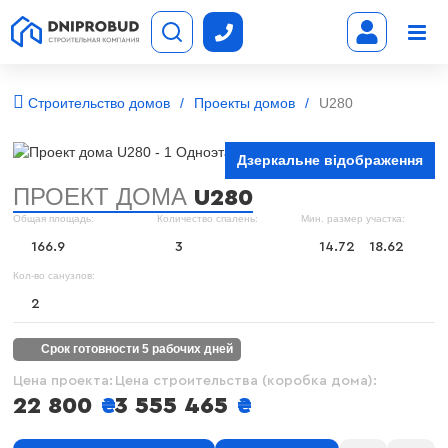
Строительство домов
Проекты домов
U280
Дзеркальне відображення
ПРОЕКТ ДОМА
U280
Общая площадь:
Количество спалень:
Мин. размер участка:
166.9
3
14.72
18.62
Кол-во санузлов:
2
срок готовности 5 рабочих дней
Цена проекта:
Цена строительства (коробка дома):
22 800
₴
3 555 465
₴