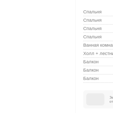
Спальня
Спальня
Спальня
Спальня
Ванная комна
Холл + лестн
Балкон
Балкон
Балкон
З
о