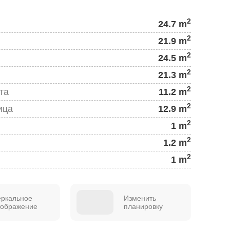
2
24.7 m
2
21.9 m
2
24.5 m
2
21.3 m
2
та
11.2 m
2
ица
12.9 m
2
1 m
2
1.2 m
2
1 m
еркальное
Изменить
тображение
планировку