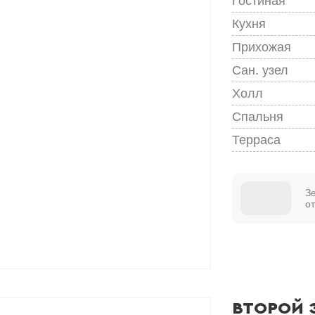
Гостиная
Кухня
Прихожая
Сан. узел
Холл
Спальня
Терраса
З
о
ВТОРОЙ 