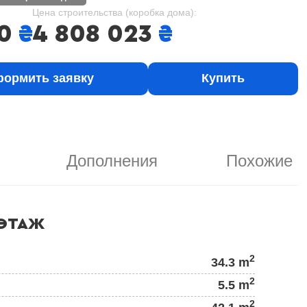
Цена строительства (коробка дома):
0
₴
4 808 023
₴
ормить заявку
Купить
Дополнения
Похожие
ЭТАЖ
2
34.3 m
2
5.5 m
2