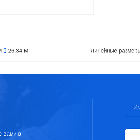
М
26.34 М
Линейные размер
с вами в