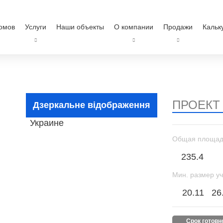
омов
Услуги
Наши объекты
О компании
Продажи
Кальк
ПРОЕКТ
Дзеркальне відображення
Общая площад
235.4
Мин. размер уч
20.11
26
срок готов