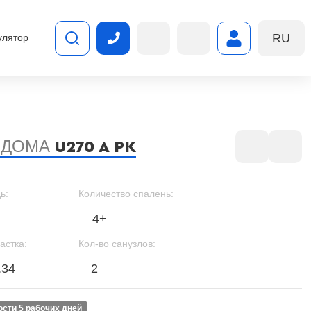
RU
улятор
 ДОМА
U270 A PK
ь:
Количество спалень:
4+
астка:
Кол-во санузлов:
.34
2
ности 5 рабочих дней