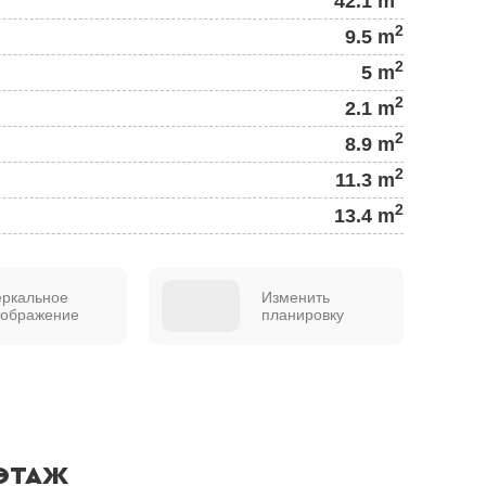
42.1 m
2
9.5 m
2
5 m
2
2.1 m
2
8.9 m
2
11.3 m
2
13.4 m
еркальное
Изменить
тображение
планировку
ЭТАЖ