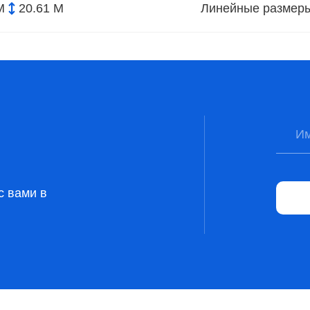
М
20.61 М
Линейные размер
с вами в