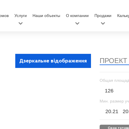
омов
Услуги
Наши объекты
О компании
Продажи
Кальк
ПРОЕКТ
Дзеркальне відображення
Общая площад
126
Мин. размер уч
20.21
20
срок гото