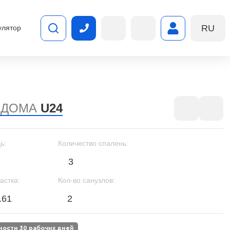
RU
улятор
 ДОМА
U24
ь:
Количество спалень:
3
астка:
Кол-во санузлов:
.61
2
вности 30 рабочих дней