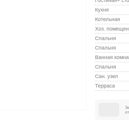
Гостиная+ ст
Кухня
Котельная
Хоз. помещен
Спальня
Спальня
Ванная комна
Спальня
Сан. узел
Терраса
З
о