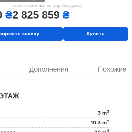
Цена строительства (коробка дома):
0
₴
2 825 859
₴
ормить заявку
Купить
Дополнения
Похожие
ЭТАЖ
2
3 m
2
10.3 m
2