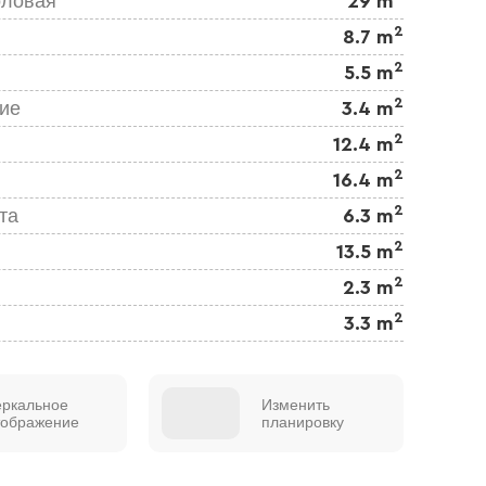
оловая
29 m
2
8.7 m
2
5.5 m
2
ие
3.4 m
2
12.4 m
2
16.4 m
2
та
6.3 m
2
13.5 m
2
2.3 m
2
3.3 m
еркальное
Изменить
тображение
планировку