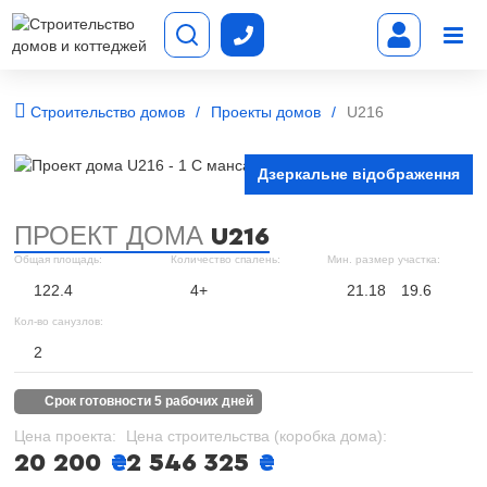
Строительство домов
Проекты домов
U216
Дзеркальне відображення
ПРОЕКТ ДОМА
U216
Общая площадь:
Количество спалень:
Мин. размер участка:
122.4
4+
21.18
19.6
Кол-во санузлов:
2
срок готовности 5 рабочих дней
Цена проекта:
Цена строительства (коробка дома):
20 200
₴
2 546 325
₴