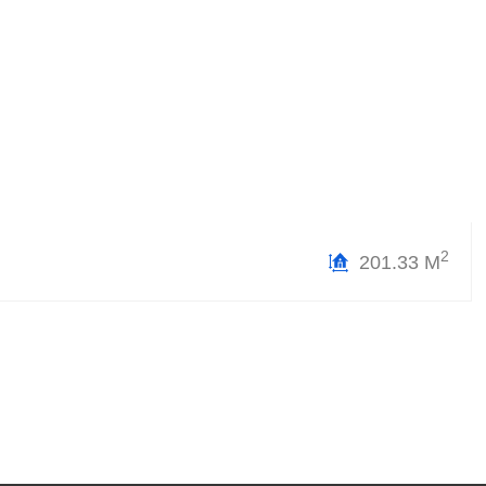
2
201.33 М