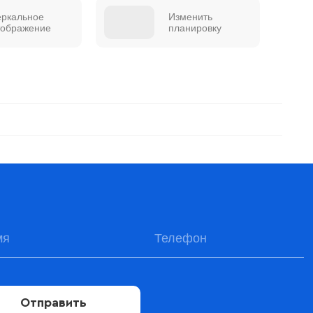
еркальное
Изменить
тображение
планировку
Отправить