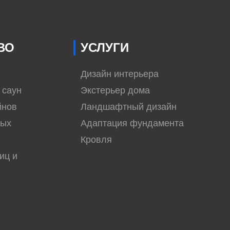
ВО
УСЛУГИ
Дизайн интерьера
 саун
Экстерьер дома
йнов
Ландшафтный дизайн
вых
Адаптация фундамента
Кровля
иц и