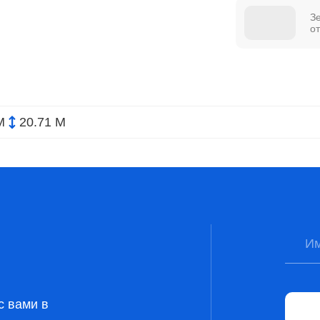
З
о
М
20.71 М
с вами в