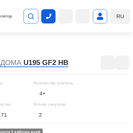
RU
улятор
 ДОМА
U195 GF2 HB
ь:
Количество спалень:
4+
астка:
Кол-во санузлов:
.71
2
вности 5 рабочих дней