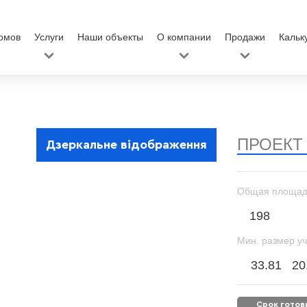
омов
Услуги
Наши объекты
О компании
Продажи
Кальк
ПРОЕКТ
Дзеркальне відображення
Общая площад
198
Мин. размер уч
33.81
20
срок гото