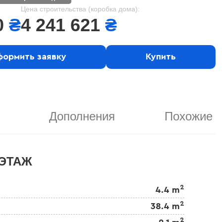
Цена строительства (коробка дома):
0
₴
4 241 621
₴
ормить заявку
Купить
Дополнения
Похожие
ЭТАЖ
2
4.4 m
2
38.4 m
2