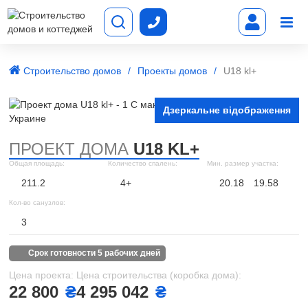
Строительство домов
Проекты домов
U18 kl+
Дзеркальне відображення
ПРОЕКТ ДОМА
U18 KL+
Общая площадь:
Количество спалень:
Мин. размер участка:
211.2
4+
20.18
19.58
Кол-во санузлов:
3
срок готовности 5 рабочих дней
Цена проекта:
Цена строительства (коробка дома):
22 800
₴
4 295 042
₴