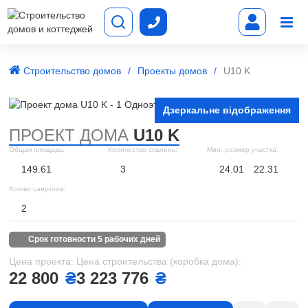
Строительство домов
Проекты домов
U10 K
Дзеркальне відображення
ПРОЕКТ ДОМА
U10 K
Общая площадь:
Количество спалень:
Мин. размер участка:
149.61
3
24.01
22.31
Кол-во санузлов:
2
срок готовности 5 рабочих дней
Цена проекта:
Цена строительства (коробка дома):
22 800
₴
3 223 776
₴