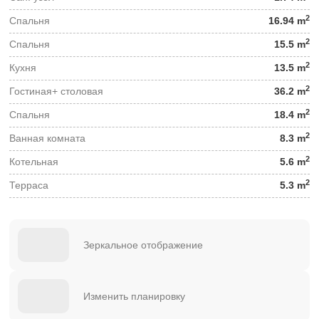
2
Спальня
16.94 m
2
Спальня
15.5 m
2
Кухня
13.5 m
2
Гостиная+ столовая
36.2 m
2
Спальня
18.4 m
2
Ванная комната
8.3 m
2
Котельная
5.6 m
2
Терраса
5.3 m
Зеркальное отображение
Изменить планировку