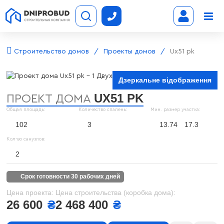
Строительство домов
Проекты домов
Ux51 pk
Дзеркальне відображення
UX51 PK
ПРОЕКТ ДОМА
Общая площадь:
Количество спалень:
Мин. размер участка:
102
3
13.74
17.3
Кол-во санузлов:
2
срок готовности 30 рабочих дней
Цена проекта:
Цена строительства (коробка дома):
26 600
₴
2 468 400
₴