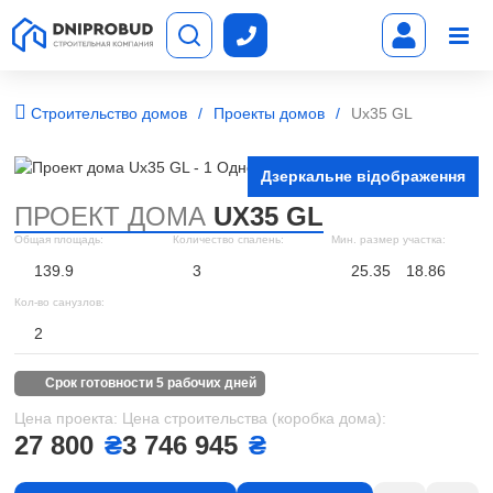
Строительство домов
Проекты домов
Ux35 GL
Дзеркальне відображення
ПРОЕКТ ДОМА
UX35 GL
Общая площадь:
Количество спалень:
Мин. размер участка:
139.9
3
25.35
18.86
Кол-во санузлов:
2
срок готовности 5 рабочих дней
Цена проекта:
Цена строительства (коробка дома):
27 800
₴
3 746 945
₴