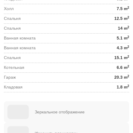
2
Холл
7.5 m
2
Спальня
12.5 m
2
Спальня
14 m
2
Ванная комната
5.1 m
2
Ванная комната
4.3 m
2
Спальня
15.1 m
2
Котельная
6.6 m
2
Гараж
20.3 m
2
Кладовая
1.8 m
Зеркальное отображение