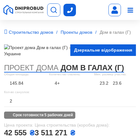
Строительство домов
Проекты домов
Дом в галах (Г)
Дзеркальне відображення
ПРОЕКТ ДОМА
ДОМ В ГАЛАХ (Г)
Общая площадь:
Количество спалень:
Мин. размер участка:
145.84
4+
23.2
23.6
Кол-во санузлов:
2
срок готовности 5 рабочих дней
Цена проекта:
Цена строительства (коробка дома):
42 555
₴
3 511 271
₴