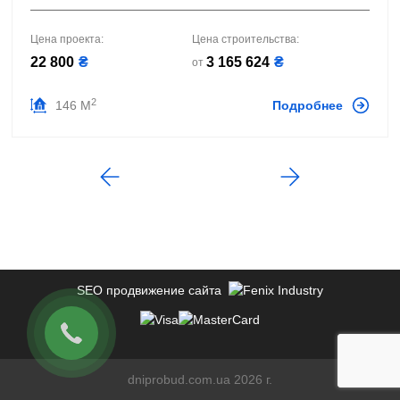
Цена проекта:
Цена строительства:
22 800
₴
3 165 624
₴
от
2
146 М
Подробнее
SEO продвижение сайта
dniprobud.com.ua 2026 г.