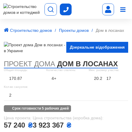
Строительство домов
Проекты домов
Дом в лосанах
Дзеркальне відображення
ПРОЕКТ ДОМА
ДОМ В ЛОСАНАХ
Общая площадь:
Количество спалень:
Мин. размер участка:
170.87
4+
20.2
17
Кол-во санузлов:
2
срок готовности 5 рабочих дней
Цена проекта:
Цена строительства (коробка дома):
57 240
₴
3 923 367
₴