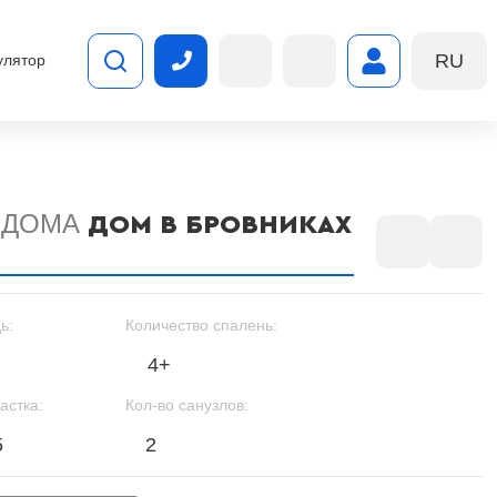
RU
улятор
 ДОМА
ДОМ В БРОВНИКАХ
ь:
Количество спалень:
4+
астка:
Кол-во санузлов:
5
2