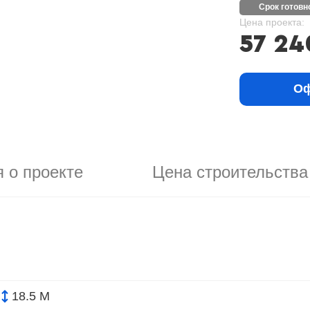
срок готов
Цена проекта:
57 24
Оф
 о проекте
Цена строительства
18.5 М