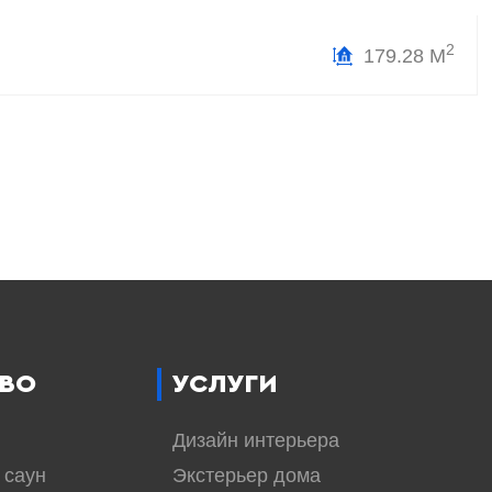
2
179.28 М
ВО
УСЛУГИ
Дизайн интерьера
 саун
Экстерьер дома