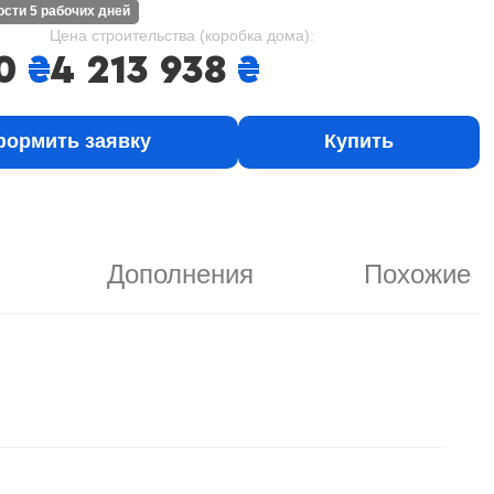
ности 5 рабочих дней
Цена строительства (коробка дома):
0
₴
4 213 938
₴
ормить заявку
Купить
Дополнения
Похожие