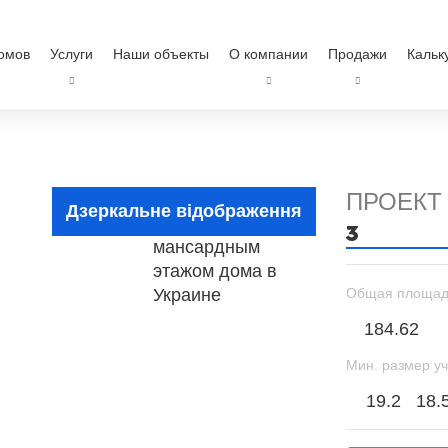
омов
Услуги
Наши объекты
О компании
Продажи
Кальк
ПРОЕКТ
Дзеркальне відображення
3
Общая площад
184.62
Мин. размер уч
19.2
18.