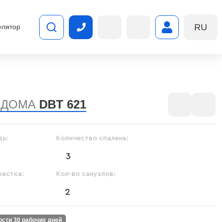
RU
улятор
 ДОМА
DBT 621
ь:
Количество спалень:
3
частка:
Кол-во санузлов:
0
2
ности 30 рабочих дней