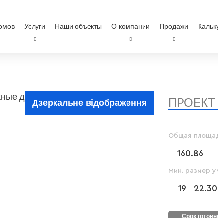
омов
Услуги
Наши объекты
О компании
Продажи
Кальк
ПРОЕКТ
Дзеркальне відображення
Общая площад
160.86
Мин. размер у
19
22.3
срок готов