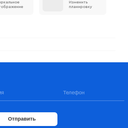
еркальное
Изменить
тображение
планировку
Отправить