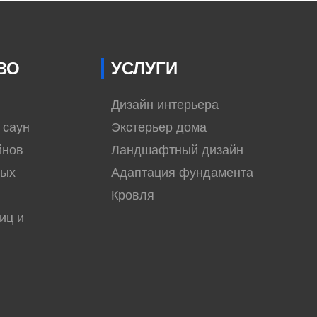
ВО
УСЛУГИ
Дизайн интерьера
 саун
Экстерьер дома
йнов
Ландшафтный дизайн
вых
Адаптация фундамента
Кровля
иц и