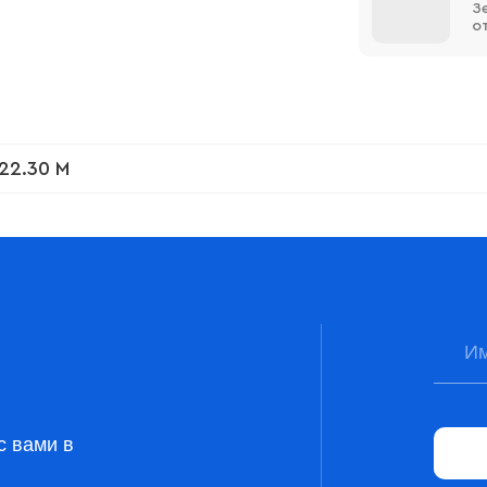
З
о
22.30 М
с вами в