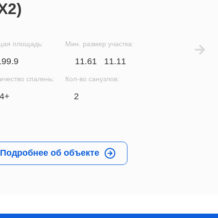
X2)
ая площадь:
Мин. размер участка:
199.9
11.61
11.11
ичество спалень:
Кол-во санузлов:
4+
2
Подробнее об объекте