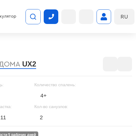
RU
кулятор
UX2
 ДОМА
ь:
Количество спалень:
4+
астка:
Кол-во санузлов:
.11
2
ности 5 рабочих дней