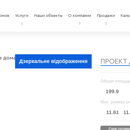
омов
Услуги
Наши объекты
О компании
Продажи
Каль
ПРОЕКТ
Дзеркальне відображення
Общая площад
199.9
Мин. размер уч
11.61
11
срок готов