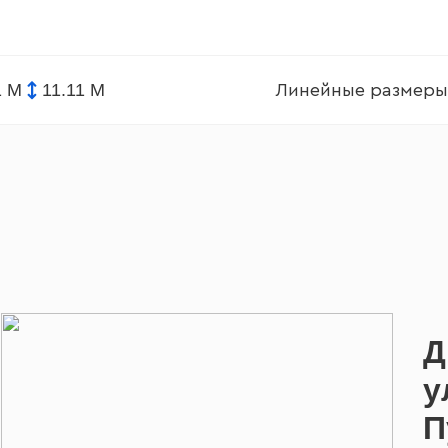
1 М
11.11 М
Линейные размеры
Д
у
П