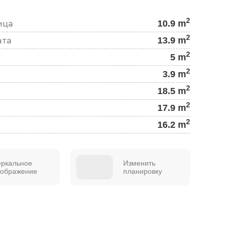
2
10.9 m
ица
2
13.9 m
ата
2
5 m
2
3.9 m
2
18.5 m
2
17.9 m
2
16.2 m
еркальное
Изменить
тображение
планировку