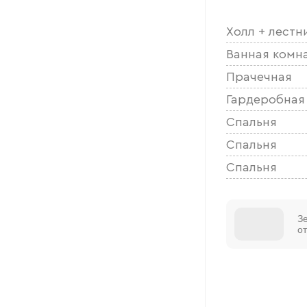
Холл + лестн
Ванная комн
Прачечная
Гардеробная
Спальня
Спальня
Спальня
З
о