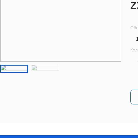
Z
Общ
Кол