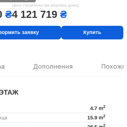
Цена строительства (коробка дома):
0
₴
4 121 719
₴
ормить заявку
Купить
ва
Дополнения
Похожи
ЭТАЖ
2
4.7 m
2
15.9 m
ица
2
28.5 m