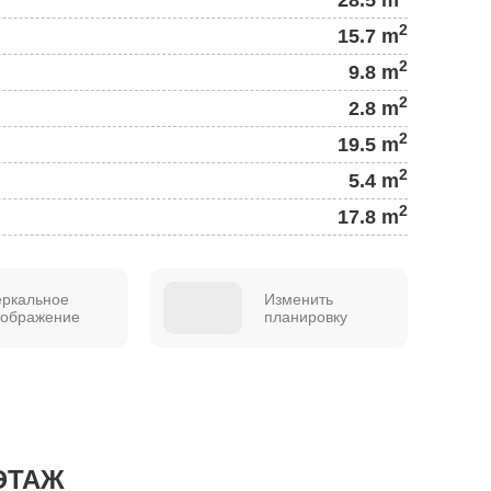
2
15.7 m
2
9.8 m
2
2.8 m
2
19.5 m
2
5.4 m
2
17.8 m
еркальное
Изменить
тображение
планировку
ЭТАЖ