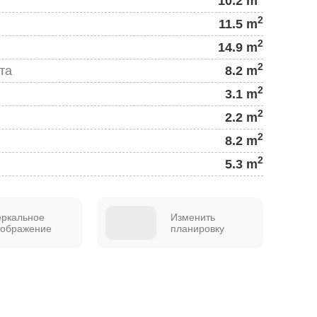
10.2 m
2
11.5 m
2
14.9 m
2
та
8.2 m
2
3.1 m
2
2.2 m
2
8.2 m
2
5.3 m
еркальное
Изменить
тображение
планировку