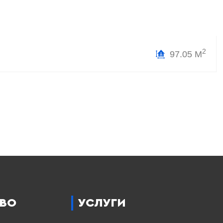
2
97.05 М
ВО
УСЛУГИ