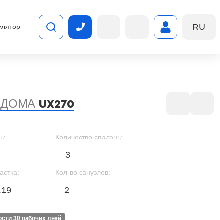
RU
улятор
 ДОМА
UX270
ь:
Количество спалень:
3
астка:
Кол-во санузлов:
.19
2
ности 30 рабочих дней