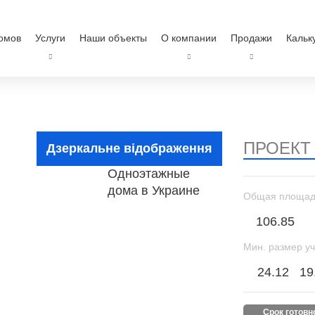
омов
Услуги
Наши объекты
О компании
Продажи
Кальк
ПРОЕКТ
Дзеркальне відображення
Общая площад
106.85
Мин. размер уч
24.12
19
срок готов