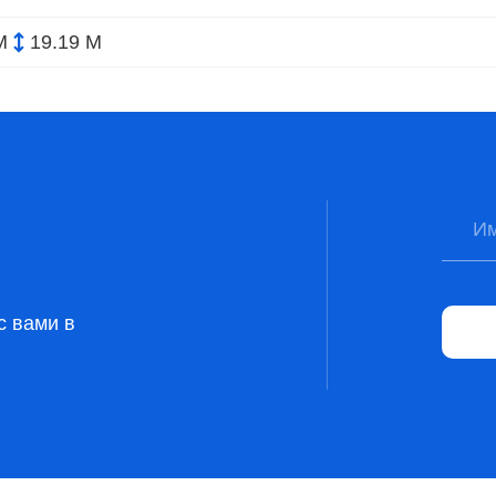
М
19.19 М
с вами в