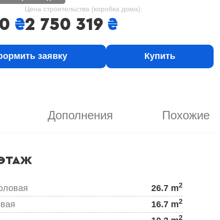
Цена строительства (коробка дома):
00
₴
2 750 319
₴
ормить заявку
Купить
Дополнения
Похожие
ЭТАЖ
2
толовая
26.7 m
2
овая
16.7 m
2