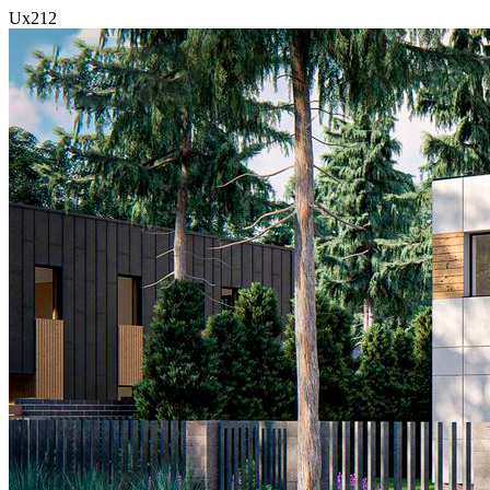
Ux212