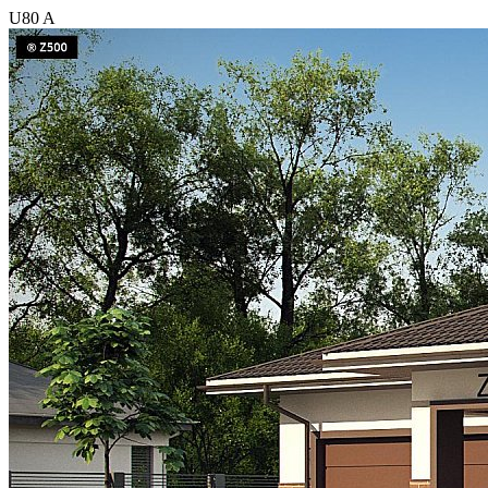
U80 A